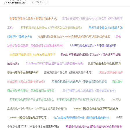
2025-11-08
数字货币靠什么盈利？数字货币盈利方式
宝可梦传说阿尔宙斯特典卡片有什么用（阿尔宙斯限
定机）
和平精英怎么发表情包（和平精英怎么发表情包动态）
苹果手机小圆点怎么设置? 强
烈推荐6个隐藏小功能
电脑开机速度慢怎么办？win10系统如何优化可以提升运行速度
黑色
沙漠手游怎么跳跃（黑色沙漠手游跳跃键出不来）
UNFI币怎么样以及UNFI币值得投资吗?
xrp瑞波币最新消息_xrp瑞波币会归零吗
我的世界手机版按键消失了怎么办（我的世界手机版
按键失灵）
CoinBene币/满币网交易所交易手续费明细一览表
比特币储备金是什么意思?科
普比特币储备金及现状分析
原神海灵芝有什么用（原神海灵芝有啥用）
黑色沙漠手游驯兽师
怎么获得（黑色沙漠驯兽师攻略）
币安交易所合约怎么开户？币安交易所交易流程
西游题材
回合制游戏有哪些（西游题材回合制手游）
王者荣耀禁止改名怎么解除（王者被禁止改名）
和平精英成长守护平台进不去是为什么（和平精英成长守护平台看不到充了多少钱）
dnf武动
之魂怎么一小时做出来（dnf武动之魂需要多少材料）
steam讨论区在您的地区不可用怎么办
（steam讨论区在你的地区不可用）
这5款是地表最强翻译神器（翻译最地道的软件）
dnf装
备继承在哪2022（dnf装备继承在哪里100级）
欧易合约怎么对冲交易?欧易合约对冲交易操作教