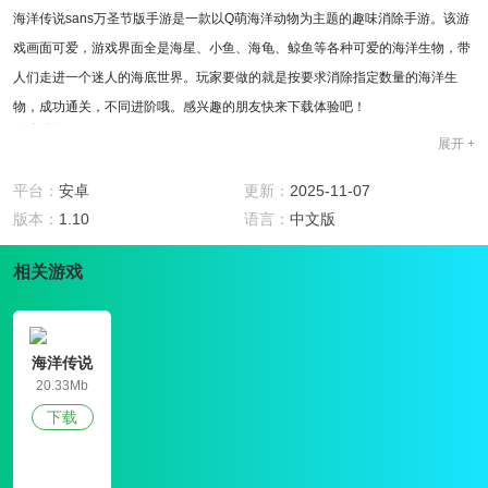
海洋传说sans万圣节版手游是一款以Q萌海洋动物为主题的趣味消除手游。该游
戏画面可爱，游戏界面全是海星、小鱼、海龟、鲸鱼等各种可爱的海洋生物，带
人们走进一个迷人的海底世界。玩家要做的就是按要求消除指定数量的海洋生
物，成功通关，不同进阶哦。感兴趣的朋友快来下载体验吧！
游戏功能
展开 +
1.通过不断交换两个相邻的海洋生物位置，达到至少三个同种海洋生物横竖相连
的目的，成功完成消除。
平台：
安卓
更新：
2025-11-07
2.每一关都有规定的步数限制，玩家需要在指定步数内消除完指定数量的海洋生
版本：
1.10
语言：
中文版
物，成功通关。
相关游戏
3.每一次通关系统都会根据表现打分，获得更高的分数，成功点亮三颗星星是我
们的目标哦。
4.丰富的道具可以帮助我们通关，在关键时刻使用使其产生最好的效果。
游戏特色
海洋传说
1.颜色鲜艳，画面可爱，带给人们最佳的视觉体验。
20.33Mb
2.玩法简单，容易上手，连小朋友也可以轻松畅玩。
下载
3.音效动听，让游戏过程更具趣味。
4.海量的关卡设计，让你可以不断挑战自我，不会觉得厌倦。