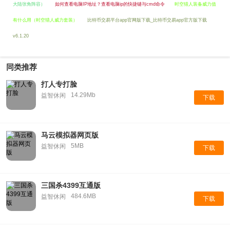
大陆张角阵容）
如何查看电脑IP地址？查看电脑ip的快捷键与cmd命令
时空猎人装备威力值
有什么用（时空猎人威力套装）
比特币交易平台app官网版下载_比特币交易app官方版下载
v6.1.20
同类推荐
打人专打脸
14.29Mb
益智休闲
下载
马云模拟器网页版
5MB
益智休闲
下载
三国杀4399互通版
484.6MB
益智休闲
下载