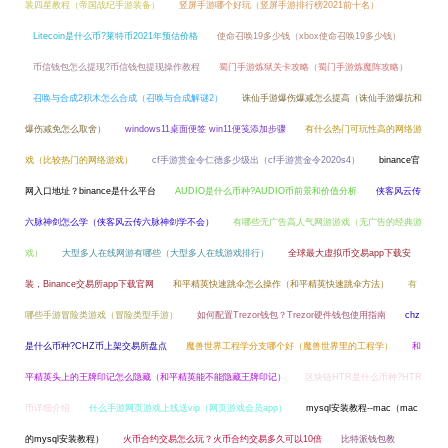
装四星教程（帝国战纪手游装备）
竖屏手游哪个好玩（竖屏手游排行榜2021前十名）
Litecoin是什么币?莱特币2021年预估价格
使命召唤19多少钱（xbox使命召唤19多少钱）
币信钱包怎么提现?币信钱包提现操作教程
蜀门手游炼狱关卡攻略（蜀门手游炼魔阵攻略）
召唤与合成2积木怎么合成（召唤与合成解谜2）
诛仙手游爆伤爆减怎么提高（诛仙手游爆抗和
爆伤减免怎么取舍）
windows11桌面便签 win11便笺添加步骤
有什么热门可玩性高的网络游
戏（比较热门的网络游戏）
cf手游赏金令仁德多少级出（cf手游赏金令2020s4）
binance官
网入口地址？binance是什么平台
AUDIO是什么币种?AUDIO币前景和价值分析
侠客风云传
六脉神剑怎么学（侠客风云传六脉神剑学不会）
有哪些无广告高人气网游游戏（无广告的经典游
戏）
大型多人在线网游有哪些（大型多人在线游戏排行）
全球最大虚拟币交易app下载安
装，Binance交易所app下载官网
和平精英快速跳伞怎么操作（和平精英快速跳伞方法）
有
哪些手游冒险类游戏（冒险类型手游）
如何配置Trezor钱包？Trezor硬件钱包使用指南
chz
是什么币种?CHZ币上架交易所盘点
魔兽世界工程学分支哪个好（魔兽世界里的工程学）
和
平精英头上的王牌印记怎么隐藏（和平精英能不能隐藏王牌印记）
区块链HTR是什么币种?HTR
币详细介绍
什么手游网页游戏上线送vip（网页游戏会员app）
mysql安装教程--mac（mac
的mysql安装教程）
火币合约交易怎么玩？火币合约交易多久可以10倍
比特派钱包教