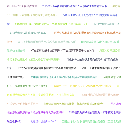
程:SUN代币兑换操作方法
2025年RWA赛道有哪些潜力币？盘点RWA赛道的龙头币
传奇霸
业手游非R玩家攻略（传奇霸业手游怎么样）
VB GLOBAL是什么交易所？VB网交易所全面介
绍
csgo胸章可以在战绩栏显示吗（csgo胸章装备上就不能卖了么）
诛仙手游青云加点方法
（诛仙手游青云最强加点攻略2020）
区块链域名是什么意思?通俗解释区块链域名的概念/应用及
特点
公共服务概念币有哪些?盘点公共服务板块项目代币
BitPortal是什么钱包?BitPortal/币
通钱包详细介绍
XT交易所注册地址打不开？XT交易所官网登录地址入口
第五人格最新监管
者记录员技能公布（第五人格监管者时间顺序）
什么软件上的游戏全是内置菜单（打开内置游
戏）
币安C2C账户如何到现货账户?币安各账户划转教程
冰原守卫者木梭在哪里搞（冰原守
卫者游戏视频）
中本聪的真实身份是谁？揭秘比特币创始人中本聪神秘面纱
无期迷途怎么加
好友（无期迷途怎么好友怎么聊天）
狗狗币 什么平台可以买？正规狗狗币交易平台排行
英
雄联盟手游没有哪些英雄（英雄联盟手游还有什么英雄没出）
Chia币挖矿电脑配置详情,Chia奇
亚币硬盘挖矿电脑配置推荐
有什么新出的网游游戏推荐（新出的网络游戏有哪些）
学习强国
怎么添加通讯录好友？添加通讯录好友的步骤详解
和平精英龙狮城怎么获得龙（和平精英龙师套
装怎么获得）
一文读懂什么是PlatONE
三国志幻想大陆张颌平民阵容如何搭配（三国志幻想