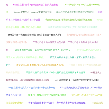
程
欧意交易所app官网钱包里的数字资产充值教程
USDT钱包哪个好？一文玩转USDT钱
包
binance交易平台_binance交易平台下载
流动性挖矿与传统数字货币挖矿的区别
比特
币布林带是什么?比特币布林带设置
币安合约怎么玩?币安合约操作流程交易视频教程
ff14陆
行鸟怎么获得（ff14 陆行鸟怎么获得）
有不充钱的游戏吗2023（2021不充钱的游戏有哪些）
cfm关小雨一共有多少套时装（cf关小雨值不值得入手）
宝可梦传说阿尔宙斯能联机吗（宝可
梦阿尔宙斯会好玩吗）
三国志幻想大陆主界面人物怎么换（三国志幻想大陆形象怎么换成皮
肤）
诛仙手游新手攻略（诛仙手游新手攻略 新手入门技巧大全）
时空猎人疾风战神碎片在
哪里兑换（时空猎人封神装备怎么获得）
第五人格紫皮卡怎么分解（第五人格紫皮卡怎么
用?）
币安提现人民币教程,币安交易所怎么提现人民币?
十大回合游戏（十大回合游戏,最好
玩的回合手游）
手里有比特币怎样卖掉？10个比特币怎么卖掉最简单方法分享
dnf锻造8上
锻造9会掉吗（dnf武器锻造8上锻造9会碎吗）
DeFi质押挖矿是什么意思?质押挖矿有风险吗?
OK交易所排名第几?OK交易所全球排名多少一览
2023新出角色扮演手游有哪些（2020年最火
的角色扮演手游）
提币到小狐狸和TP数字钱包的操作方法
F2Pool怎么打不开？F2Pool中国
怎么登录步骤详解
和平精英吉普车哪个地图有（和平精英吉普车在哪些地图有）
帝国战纪紫