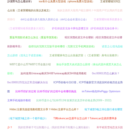
沙漠野马怎么看好坏）
ios有什么免费大型游戏（iphone免费大型游戏）
王者荣耀镜S26怎
么出装（王者荣耀镜的出装以及铭文）
海妖交易所大陆用户能注册吗？中国用户可以用的币交易
所排行
dnf公会退出多久能加入新的公会（dnf公会会长退出公会）
王者荣耀转移系统要多久
（王者荣耀转移系统要多久转完）
炉石传说安戈洛卡牌包是哪五张（炉石传说安戈洛任务卡）
重返帝国影武者怎么加点（重返帝国英雄）
暗区突围机密文件在哪刷（暗区突围机密文件在哪
刷新概率高）
值得玩的无限元宝版手游有哪些（无限元宝手机网游游戏）
诺亚之心混沌晶核
怎么获得（混沌之子诺亚攻略）
王者荣耀典韦怎么出装最厉害（《王者荣耀》典韦出装教学）
WBTC是什么币?WBTC币全面介绍
诛仙手游焚天炎武器怎么获得（诛仙武器外观焚天炎怎么
获得）
如何使用Uniswap购买SHIB?uniswap购买SHIB使用教程
0xc0000135怎么解决？
0xc0000135无法正常启动解决办法
ICP币价格今日行情，ICP币最新官方消息实时价格历史走势
图
比特币挖矿的过程 比特币挖矿的过程中会有哪些挑战
imToken钱包WePiggy Optimism
主网手机端操作教程
比特币是什么?比特币13年发展历史及历年价格走势(2009～2022)
Hitbtc注册充值提现教程图文分享？Hitbtc交易平台怎么样？
地下城堡3魂之诗位面行者在哪里
（地下城堡3魂之诗一个都不能少）
T网tokencan交易平台怎么样？Tokencan交易所费率多
少？
我的世界裤子可以附魔什么（我的世界裤子附魔什么属性最好）
和平精英雪地恐龙乐园