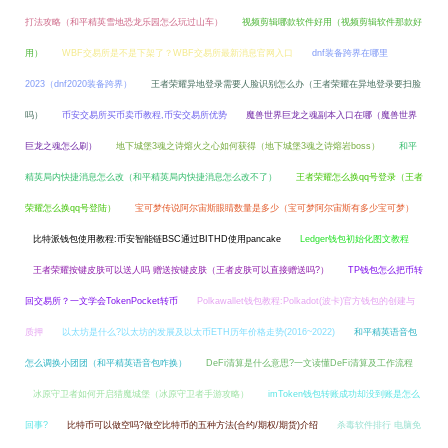
打法攻略（和平精英雪地恐龙乐园怎么玩过山车）
视频剪辑哪款软件好用（视频剪辑软件那款好
用）
WBF交易所是不是下架了？WBF交易所最新消息官网入口
dnf装备跨界在哪里
2023（dnf2020装备跨界）
王者荣耀异地登录需要人脸识别怎么办（王者荣耀在异地登录要扫脸
吗）
币安交易所买币卖币教程,币安交易所优势
魔兽世界巨龙之魂副本入口在哪（魔兽世界
巨龙之魂怎么刷）
地下城堡3魂之诗熔火之心如何获得（地下城堡3魂之诗熔岩boss）
和平
精英局内快捷消息怎么改（和平精英局内快捷消息怎么改不了）
王者荣耀怎么换qq号登录（王者
荣耀怎么换qq号登陆）
宝可梦传说阿尔宙斯眼睛数量是多少（宝可梦阿尔宙斯有多少宝可梦）
比特派钱包使用教程:币安智能链BSC通过BITHD使用pancake
Ledger钱包初始化图文教程
王者荣耀按键皮肤可以送人吗 赠送按键皮肤（王者皮肤可以直接赠送吗?）
TP钱包怎么把币转
回交易所？一文学会TokenPocket转币
Polkawallet钱包教程:Polkadot(波卡)官方钱包的创建与
质押
以太坊是什么?以太坊的发展及以太币ETH历年价格走势(2016~2022)
和平精英语音包
怎么调换小团团（和平精英语音包咋换）
DeFi清算是什么意思?一文读懂DeFi清算及工作流程
冰原守卫者如何开启猎魔城堡（冰原守卫者手游攻略）
imToken钱包转账成功却没到账是怎么
回事?
比特币可以做空吗?做空比特币的五种方法(合约/期权/期货)介绍
杀毒软件排行 电脑免