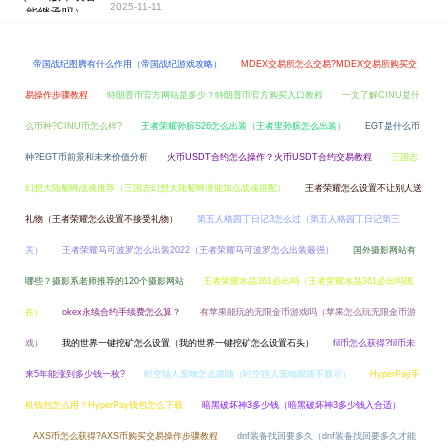
2025-11-11
帝国战纪图腾有什么作用（帝国战纪游戏攻略）
MDEX交易所怎么交易?MDEX交易所购买交
易操作步骤教程
特朗普币官方网站是多少？特朗普币官方购买入口教程
一文了解CINU是什
么币种?CINU币怎么样?
王者荣耀孙膑S26怎么出装（王者里孙膑怎么出装）
EGT是什么币
种?EGT币前景和未来价值分析
火币USDT合约怎么操作？火币USDT合约交易教程
三国志
幻想大陆貂蝉战魂推荐（三国志幻想大陆貂蝉潜能加点战魂搭配）
王者荣耀怎么设置不让别人送
礼物（王者荣耀怎么设置不接受礼物）
第五人格园丁日记3怎么过（第五人格园丁日记第三
关）
王者荣耀马可波罗怎么出装2022（王者荣耀马可波罗怎么出装最强）
国外摄影网站有
哪些？摄影系老师推荐的120个摄影网站
王者荣耀水晶361必出吗（王者荣耀水晶361必出吗现
在）
okex永续合约手续费怎么算？
有苹果能玩的无限金币游戏吗（苹果怎么玩无限金币游
戏）
我的世界一键挖矿怎么设置（我的世界一键挖矿怎么设置石头）
fil币怎么获得?fil币未
来5年能涨到多少钱一枚?
时空猎人宠物怎么跟随（时空猎人宠物跟随不显示）
HyperPay手
机钱包怎么用？HyperPay钱包怎么下载
暗黑破坏神3多少钱（暗黑破坏神3多少钱入合适）
AXS币怎么获得?AXS币购买交易操作步骤教程
dnf装备找回要多久（dnf装备找回要多久才能