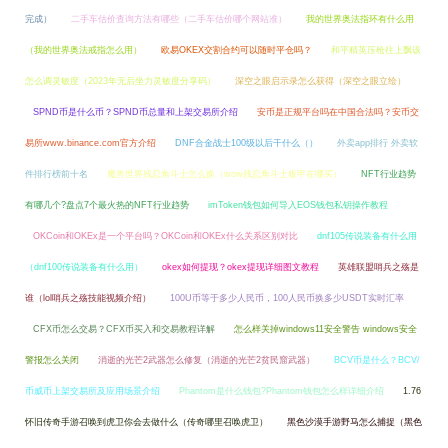
完成）
二手车估价查询方法有哪些（二手车估价哪个网站准）
我的世界奥法指环有什么用
（我的世界奥法戒指怎么用）
欧易OKEX交割合约可以随时平仓吗？
和平精英压枪往上飘该
怎么调灵敏度（2023年无后坐力灵敏度分享码）
深空之眼启示录怎么获得（深空之眼立绘）
SPND币是什么币？SPND币总量和上架交易所介绍
安币是正规平台吗在中国合法吗？安币交
易所www.binance.com官方介绍
DNF合金战士100级以后干什么（）
外卖app排行 外卖软
件排行榜前十名
魔兽世界残忍角斗士怎么换（wow残忍角斗士板甲在哪买）
NFT行业趋势
有哪几个?盘点7个最火热的NFT行业趋势
imToken钱包如何导入EOS钱包私钥操作教程
OKCoin和OKEx是一个平台吗？OKCoin和OKEx什么关系区别对比
dnf105传说装备有什么用
（dnf100传说装备有什么用）
okex如何提现？okex提现详细图文教程
英雄联盟哨兵之殇是
谁（lol哨兵之殇技能视频介绍）
100U币等于多少人民币，100人民币换多少USDT实时汇率
CFX币怎么交易？CFX币买入和交易教程详解
怎么样关掉windows11安全警告 windows安全
警报怎么关闭
消逝的光芒2武器怎么修复（消逝的光芒2贫民窟武器）
BCV币是什么？BCV/
币威币上架交易所及应用场景介绍
Phantom是什么钱包?Phantom钱包怎么样详细介绍
1.76
怀旧传奇手游召唤到虎卫你会去做什么（传奇哪里召唤虎卫）
黑色沙漠手游野马怎么捕捉（黑色