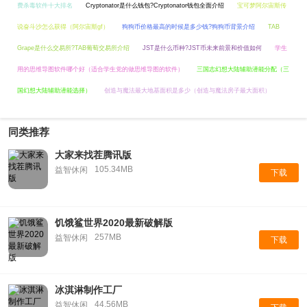
费杀毒软件十大排名
Cryptonator是什么钱包?Cryptonator钱包全面介绍
宝可梦阿尔宙斯传
说奋斗沙怎么获得（阿尔宙斯gf）
狗狗币价格最高的时候是多少钱?狗狗币背景介绍
TAB
Grape是什么交易所?TAB葡萄交易所介绍
JST是什么币种?JST币未来前景和价值如何
学生
用的思维导图软件哪个好（适合学生党的做思维导图的软件）
三国志幻想大陆辅助潜能分配（三
国幻想大陆辅助潜能选择）
创造与魔法最大地基面积是多少（创造与魔法房子最大面积）
同类推荐
大家来找茬腾讯版
105.34MB
益智休闲
下载
饥饿鲨世界2020最新破解版
257MB
益智休闲
下载
冰淇淋制作工厂
44.56MB
益智休闲