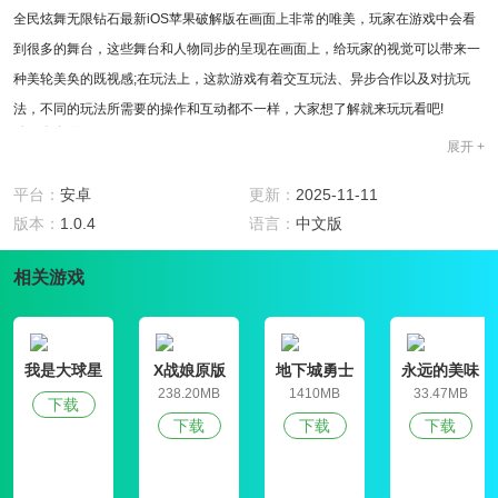
全民炫舞无限钻石最新iOS苹果破解版在画面上非常的唯美，玩家在游戏中会看
到很多的舞台，这些舞台和人物同步的呈现在画面上，给玩家的视觉可以带来一
种美轮美奂的既视感;在玩法上，这款游戏有着交互玩法、异步合作以及对抗玩
法，不同的玩法所需要的操作和互动都不一样，大家想了解就来玩玩看吧!
破解内容说明
展开 +
玩家进入游戏即可获得无限钻石，让玩家可以尽情的购买强力的道具来增强自
身，给玩家极佳的体验。
平台：
安卓
更新：
2025-11-11
游戏特色
版本：
1.0.4
语言：
中文版
1、大家想要玩的话只要你是比较好的智能手机就可以来玩全民炫舞无限钻石最
新iOS苹果破解版，当然小编推荐如果你的手机是三星或者小米就会更好一些。
相关游戏
2、这个游戏在很久之前就因为各种原因导致游戏停服了，所以现在无法进入，
你们可以等到它哪一天强势回归再来玩。
游戏评测
我是大球星
X战娘原版
地下城勇士
永远的美味
全民炫舞无限钻石最新iOS苹果破解版是一款由腾讯公司精心打造的首款音乐舞
官网版
星球4破解版
238.20MB
1410MB
33.47MB
下载
蹈手机游戏。这款游戏将我们生活中的舞蹈搬进了游戏当中，又以简单快捷的箭
下载
下载
下载
头按钮来进行着游戏，喜欢跳舞的朋友只用在这个游戏中跟着全民炫舞的音乐节
拍一起来嗨跳全场。