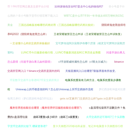
币？PAI币官网总量及交易平台介绍
比特派钱包安全吗?是去中心化的钱包吗?
非小号是干什
么用的？非小号数字货币行情官网下载入口
WBTC是什么币?不到一年市值从400万增长到15亿
美金
三国志战略版攻略哪些武将好用（三国志战略版哪些武将比较好）
阴阳师鬼使黑值得培
养吗2022（阴阳师鬼使黑怎么样）
王者荣耀被禁言怎么申诉（王者荣耀被禁言怎么申诉恢复）
一文读懂什么样的交易所体验最好
宝可梦传说阿尔宙斯伊布哪个厉害（精灵宝可梦阿尔宙斯厉
害吗）
LUNC币今日最新价格行情，LUNC币最新消息实时汇率历史走势图
问道手游白果儿
怎么获得（问道手游白果儿如何获得）
cf手游斯威特属性怎么样（cf斯太尔威力）
binance
交易所官网入口？binance交易所是国外的吗
天猫直播间入口在哪里?新版界面有所改变。
币安数字交易平台靠谱吗?币安交易所简介
电脑系统重装有几种方法，电脑系统重装步骤教
程
Uniswap上的币都是假的吗？怎么在Uniswap上买币交易操作流程
梦幻西游乾坤盘对抗赛
每周几举行（梦幻西游乾坤盘5开玩法）
gete.io/芝麻开门交易所怎么样?gate.io交易平台优势
魔兽世界怒焰裂谷在哪里（魔兽世界怀旧服怒焰裂谷在哪里?）
c盘清理垃圾而不误删文件？免
费的c盘清理垃圾
崩坏3重复s多少碎片（崩坏三s级重复）
火币交易所还可靠吗?三个头部数
字货币交易所比较下,哪家更靠谱?
显卡天梯图2020移动和桌面，笔记本电脑显卡天梯图排行榜