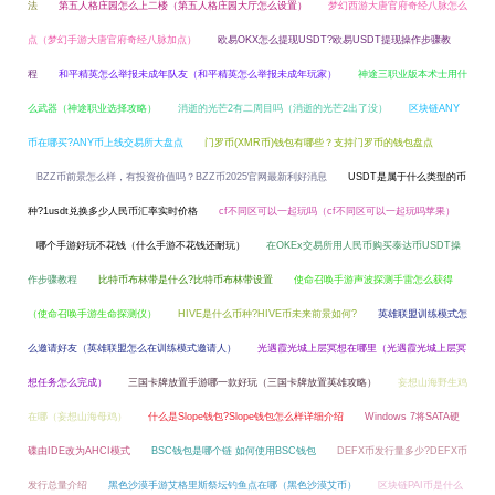
法
第五人格庄园怎么上二楼（第五人格庄园大厅怎么设置）
梦幻西游大唐官府奇经八脉怎么
点（梦幻手游大唐官府奇经八脉加点）
欧易OKX怎么提现USDT?欧易USDT提现操作步骤教
程
和平精英怎么举报未成年队友（和平精英怎么举报未成年玩家）
神途三职业版本术士用什
么武器（神途职业选择攻略）
消逝的光芒2有二周目吗（消逝的光芒2出了没）
区块链ANY
币在哪买?ANY币上线交易所大盘点
门罗币(XMR币)钱包有哪些？支持门罗币的钱包盘点
BZZ币前景怎么样，有投资价值吗？BZZ币2025官网最新利好消息
USDT是属于什么类型的币
种?1usdt兑换多少人民币汇率实时价格
cf不同区可以一起玩吗（cf不同区可以一起玩吗苹果）
哪个手游好玩不花钱（什么手游不花钱还耐玩）
在OKEx交易所用人民币购买泰达币USDT操
作步骤教程
比特币布林带是什么?比特币布林带设置
使命召唤手游声波探测手雷怎么获得
（使命召唤手游生命探测仪）
HIVE是什么币种?HIVE币未来前景如何?
英雄联盟训练模式怎
么邀请好友（英雄联盟怎么在训练模式邀请人）
光遇霞光城上层冥想在哪里（光遇霞光城上层冥
想任务怎么完成）
三国卡牌放置手游哪一款好玩（三国卡牌放置英雄攻略）
妄想山海野生鸡
在哪（妄想山海母鸡）
什么是Slope钱包?Slope钱包怎么样详细介绍
Windows 7将SATA硬
碟由IDE改为AHCI模式
BSC钱包是哪个链 如何使用BSC钱包
DEFX币发行量多少?DEFX币
发行总量介绍
黑色沙漠手游艾格里斯祭坛钓鱼点在哪（黑色沙漠艾币）
区块链PAI币是什么