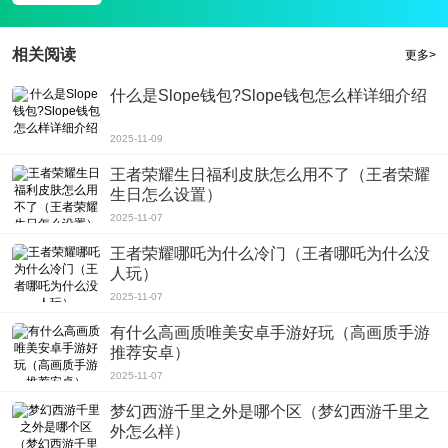
3、在游戏中，玩家还可以拜访美女佳丽迎接上门，享受美女相伴的生活;
4、游戏的整体游戏性非常自由。各种古代游戏也很合适;一品芝麻官方破解版游
相关阅读
更多>
戏攻略:
什么是Slope钱包?Slope钱包怎么样详细介绍
游戏亮点
1、在一品芝麻官无限道具图无限元宝ios苹果破解版开始时，玩家需要训练各种
2025-11-09
角色来吸引各种武术将领来增强他们的属性;
王者荣耀生日福利皮肤怎么用不了（王者荣耀
2、 玩家需要与知己互动，以提高游戏中的亲密度;
生日怎么设置）
3、 亲密度越高，儿童出现的属性就越高，这对游戏的进展有很大影响;
2025-11-07
4、 对各种政治成就的处理也与你的仕途有关。合理地处理它以获得你的霸权;
王者荣耀哪吒为什么冷门（王者哪吒为什么没
游戏评测
人玩）
在一品芝麻官无限道具图无限元宝ios苹果破解版中，玩家会做出各种努力，使自
2025-11-07
己的仕途不断上升。通过治理自己的领土和破获各种案件，他们将获得人民的爱
和杰出的成就。在游戏中，玩家还可以娶各种美女，不断培养你的角色。皇帝会
有什么高画质唯美安卓手游好玩（高画质手游
推荐安卓）
逐渐提升你的地位，你会继续不懈努力。
2025-11-07
梦幻西游千里之外是哪个区（梦幻西游千里之
外怎么样）