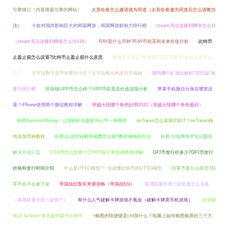
引擎接口（内置搜索引擎的网站）
太吾绘卷怎么邀请成为同道（太吾绘卷邀为同道后怎么请教功
法）
十款对国内影响巨大的韩国网游，韩国网游影响力排行榜
steam无法连接到网络怎么办
（steam无法连接到网络怎么办118）
RAY是什么币种?RAY币前景和未来价值分析
比特币
止盈止损怎么设置?比特币止盈止损什么意思
钱包安全知识:钱包助记词忘记备份/备份丢失怎么
办？
元宇宙数字货币有哪些代币？元宇宙概念的虚拟币揭秘
国内哪个矿池比较好?2021矿池
算力排行榜
区块链UPP币怎么样？UPP币前景及价值深度分析
苹果手机微信分身在哪里设
置？iPhone使用两个微信教程详解
穿越火线哪个角色好用2022（穿越火线哪个角色最好）
科普Summit Mining：让加密矿业盈利与公平一举两得
imToken怎么添加USDT？imToken钱
包添加币种教程
科普:以太坊转账手续费怎么算?教你省钱的方法
科普:闪电网络常见问题及
解决方法汇总
CFX币怎么交易？CFX币买入和交易教程详解
GFI币发行价多少?GFI币发行
价格和发行时间介绍
什么是UTXO模型?一文读懂比特币的UTXO模型
归零币是什么意思?归
零币会不会被下架
帝国战纪叛军来袭攻略（帝国战纪ii）
英雄联盟手游三级奖池怎么兑换
（英雄联盟手游三级资产）
有什么人气破解卡牌游戏不氪金（破解卡牌类手机游戏）
区块链
知识:Schnorr 签名如何提升比特币
=截图的快捷键是ctrl加什么？电脑上如何截图截屏的三个方