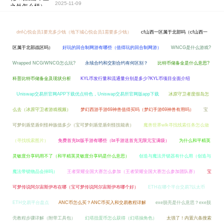
2025-11-09
dnf心悦会员1要充多少钱（地下城心悦会员1需要多少钱）
cf山西一区属于北部吗（cf山西一
区属于北部战区吗）
好玩的回合制网游有哪些（值得玩的回合制网游）
WNCG是什么游戏?
Wrapped NCG/WNCG怎么玩?
永续合约和交割合约有何区别？
比特币储备金是什么意思?
科普比特币储备金及现状分析
KYL币发行量和流通量分别是多少?KYL币项目全面介绍
Uniswap交易所官网APP下载优点特色，Uniswap交易所官网版app下载
冰原守卫者度假岛怎
么去（冰原守卫者游戏视频）
梦幻西游手游69神兽值得买吗（梦幻手游69神兽有用吗）
宝
可梦剑盾坚盾剑怪种族值多少（宝可梦剑盾坚盾剑怪技能表）
魔兽世界wlk寻找线索任务怎么做
（寻找线索图片）
免费首充bt版手游有哪些（bt手游送首充无限元宝满级）
为什么和平精英
灵敏度分享码用不了（和平精英灵敏度分享码是什么意思）
创造与魔法开锁器有什么用（创造与
魔法带锁物品会掉吗）
王者荣耀全国大赛怎么参加（王者荣耀全国大赛怎么参加团队赛）
宝
可梦传说阿尔宙斯伊布在哪（宝可梦传说阿尔宙斯伊布哪个好）
ETH在哪个平台交易?以太币
ETH交易平台盘点
ANC币怎么买？ANC币买入和交易教程详解
exe脱壳是什么意思？exe脱
壳教程步骤详解（附带工具包）
幻塔扭蛋币怎么获得（幻塔抽角色）
太强了！内置六条搜索