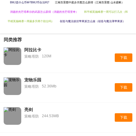
BMJ是什么币种?BMJ币合法吗?
江南百景图中庭步月图怎么获得（江南百景图 山水庭帐）
消逝的光芒塔希尔的武器怎么获得（消逝的光芒塔里奇）
和平精英巅峰赛一周可以打几次（和
平精英巅峰赛一周最多升两个段位吗）
创造与魔法拔丝苹果派怎么做（创造与魔法薄苹果派）
同类推荐
阿拉比卡
120M
策略塔防
下载
宠物乐园
52.36Mb
策略塔防
下载
亮剑
244.53MB
策略塔防
下载