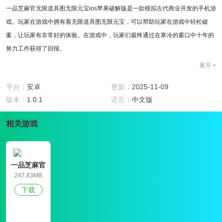
一品芝麻官无限道具图无限元宝ios苹果破解版是一款模拟古代商业开发的手机游
戏。玩家在游戏中拥有着无限道具图无限元宝，可以帮助玩家在游戏中轻松破
案，让玩家有非常好的体验。在游戏中，玩家们最终通过在寒冷的窗口中十年的
努力工作获得了回报。
破解内容说明
展开 +
玩家在游戏中拥有着无限道具图无限元宝，可以帮助玩家在游戏中轻松破案，让
玩家有非常好的体验。
平台：
安卓
更新：
2025-11-09
游戏特色
版本：
1.0.1
语言：
中文版
1、一品芝麻官无限道具图无限元宝ios苹果破解版的整体游戏性非常随意。玩家
以各种方式发展你的角色;
相关游戏
2、以各种政治成果的游戏性来解决案件和处理各种天灾人祸来获得人民的爱戴;
3、玩家也可以在游戏中找到各种美女来培养他们的感情，欢迎他们回家;
4、通过不断的努力，让你的地位等到你继续攀登实现你的梦想;
一品芝麻官
玩法攻略
内购破解版
247.83MB
1、在一品芝麻官无限道具图无限元宝ios苹果破解版中，玩家将完成各种政治成
下载
就，使他们的仕途顺利;
2、通过处理各种案件来提高知名度，处理自然灾害和人为灾害来获得人民的爱
戴;