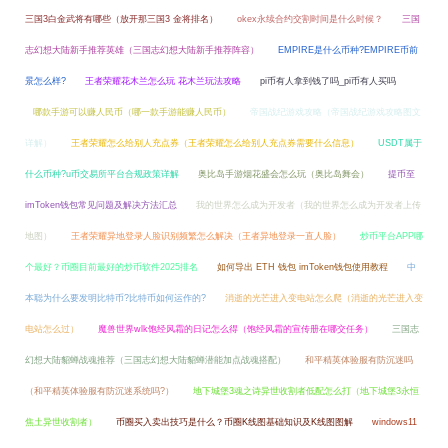
三国3白金武将有哪些（放开那三国3 金将排名）
okex永续合约交割时间是什么时候？
三国
志幻想大陆新手推荐英雄（三国志幻想大陆新手推荐阵容）
EMPIRE是什么币种?EMPIRE币前
景怎么样?
王者荣耀花木兰怎么玩 花木兰玩法攻略
pi币有人拿到钱了吗_pi币有人买吗
哪款手游可以赚人民币（哪一款手游能赚人民币）
帝国战纪游戏攻略（帝国战纪游戏攻略图文
详解）
王者荣耀怎么给别人充点券（王者荣耀怎么给别人充点券需要什么信息）
USDT属于
什么币种?u币交易所平台合规政策详解
奥比岛手游烟花盛会怎么玩（奥比岛舞会）
提币至
imToken钱包常见问题及解决方法汇总
我的世界怎么成为开发者（我的世界怎么成为开发者上传
地图）
王者荣耀异地登录人脸识别频繁怎么解决（王者异地登录一直人脸）
炒币平台APP哪
个最好？币圈目前最好的炒币软件2025排名
如何导出 ETH 钱包 imToken钱包使用教程
中
本聪为什么要发明比特币?比特币如何运作的?
消逝的光芒进入变电站怎么爬（消逝的光芒进入变
电站怎么过）
魔兽世界wlk饱经风霜的日记怎么得（饱经风霜的宣传册在哪交任务）
三国志
幻想大陆貂蝉战魂推荐（三国志幻想大陆貂蝉潜能加点战魂搭配）
和平精英体验服有防沉迷吗
（和平精英体验服有防沉迷系统吗?）
地下城堡3魂之诗异世收割者低配怎么打（地下城堡3永恒
焦土异世收割者）
币圈买入卖出技巧是什么？币圈K线图基础知识及K线图图解
windows11