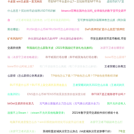
卡桌面 win11桌面一直无响应
币安NFT平台是什么?一文玩转币安NFT平台
虚拟币的“U”是
什么意思？买比特币必须用USDT吗详解
binance官网在国内合法吗_全球领先的数字货币交易平
台
cf王者玲珑是几防角色（cf王者玲珑是四防吗）
宝可梦传说阿尔宙斯神兽怎么抓（阿尔宙
斯在哪捉）
RUSH是什么币种?RUSH币怎么样详细介绍
DeFi质押挖矿是什么意思?质押挖
矿有风险吗?
外出游玩必备的几款APP（外出游玩必备软件）
币安交易所买币卖币教程,币安
交易所优势
帝国战纪怎么获取羊皮（2021帝国战纪手游礼包兑换码）
冰原守卫者在哪里祈
福（冰原守卫者攻略建设）
和平精英灯塔在哪（和平精英海岛灯塔在哪）
bone币怎么获得?
bone币什么时候上线?
蜀门手游勋章怎么佩戴（蜀门手游装备怎么解锁）
王者荣耀公孙离怎
么获得（怎么获得公孙离皮肤）
TP钱包怎么下载？TP钱包怎么用？TP钱包使用教程详解
BUT币是什么币？BUT币上架交易所及用途盘点
王者荣耀武则天2022怎么出装（王者武则天
出装2021）
ENS是什么币种?ENS币前景及投资价值深度分析
BITGET是正规靠谱平台吗？
bitGet交易所排名第几
元气骑士新版武士刀怎么玩（元气骑士武器大全刀）
我不允许还有人
连接不上Steam！（steam不允许其他电脑登录）
2021年数字货币交易软件排行榜前十名
电脑开机速度慢怎么办？win10系统如何优化可以提升运行速度
冰原守卫者75级副本怎么打
（冰原守卫者武器大全）
英雄联盟皮城执法官怎么加点（lol皮城执法官皮肤哪个好）
7号交