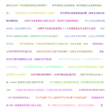
易所怎么样？7号交易所真的安全靠谱吗？
和平精英怎么发表情包（和平精英怎么发表情包动
态）
区块链扫盲:比特币期权交割是什么意思?
宝可梦阿尔宙斯放牧场在哪（神奇宝贝阿尔宙
斯在哪里刷）
冰原守卫者寒霜剑士领主怎么打（寒冰护卫者值得做吗）
有什么回合制网游搬
砖游戏（回合制搬砖手游）
有哪些不收钱的看盘网站？十大免费看盘软件交易平台推荐
我的
世界什么颜色的马最快（我的世界什么样子的马最好）
妄想山海寄居蟹在哪里（妄想山海寄哪里
草药多）
BTC期货价格，CME比特币期货(BTC)-期货行情、价格走势图、新闻
BORA是什
么币种?BORA币全面介绍
值得玩的无限元宝版手游有哪些（无限元宝手机网游游戏）
消逝
的光芒2紫外线蘑菇怎么用（消逝的光芒2彩蛋）
狗狗币交易平台有哪些？十大狗狗币交易平台
app官网盘点
sushi寿司币怎么样？sushi币能涨到多少
如何用cmd命令清理电脑垃圾？电脑
清理缓存cmd的指令
比特币概念股有哪些？_比特币概念股a股代码
隐形守护者Steam多少
钱（steam 剧情高分游戏 隐形守护者）
学习强国怎么添加通讯录好友？添加通讯录好友的步骤
详解
三国志幻想大陆玩什么阵容好（三国志幻想大陆 最佳阵容）
dnf辅助装备90级能升级吗
（地下城90级辅助装备）
FiL币在哪个平台上能买到?FiL币在哪个交易所交易?
暗黑破坏神3
多少钱（暗黑破坏神3多少钱入合适）
聊一聊彩虹岛手游0氪的玩法（彩虹岛手游攻略）
王