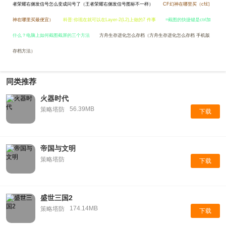
者荣耀右侧发信号怎么变成问号了（王者荣耀右侧发信号图标不一样）
CF幻神在哪里买（cf幻
神在哪里买最便宜）
科普:你现在就可以在Layer-2(L2)上做的7 件事
=截图的快捷键是ctrl加
什么？电脑上如何截图截屏的三个方法
方舟生存进化怎么存档（方舟生存进化怎么存档 手机版
存档方法）
同类推荐
火器时代
56.39MB
策略塔防
下载
帝国与文明
策略塔防
下载
盛世三国2
174.14MB
策略塔防
下载