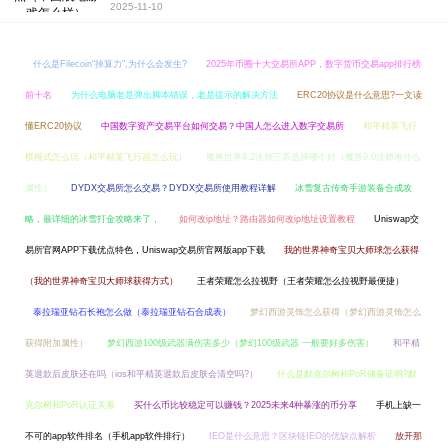
2025-11-10
什么是Filecoin"掉算力",为什么会发生?
2025年币圈十大交易所APP，数字货币交易app排行榜
前十名
为什么电脑老是弹出脚本错误，老是提示的解决方法
ERC20协议是什么意思?一文读
懂ERC20协议
中国数字资产交易平台如何交易？中国人怎么进入数字交易所
和平精英飞行
棋模式怎么玩（和平精英飞行器怎么玩）
魔兽世界9.2法师三系选择哪个好（魔兽9.0法师堆什么
属性）
DYDX交易所怎么交易？DYDX交易所使用教程详解
冰雪复古传奇手游装备合成攻
略，最详细的冰雪打金攻略来了，
如何改ip地址？路由器如何改ip地址设置教程
Uniswap交
易所官网APP下载优点特色，Uniswap交易所官网版app下载
我的世界神奇宝贝大师球怎么获得
（我的世界神奇宝贝大师球获得方式）
王者荣耀怎么拉视野（王者荣耀怎么拉视野最便捷）
泰拉瑞亚钻石长袍怎么做（泰拉瑞亚钻石合成表）
梦幻西游灵饰怎么获得（梦幻西游灵饰怎么
获得附加属性）
梦幻西游100级武器满伤害多少（梦幻100级武器 一般要好多伤害）
和平精
英退款后皮肤还在吗（ios和平精英退款后皮肤会清空吗?）
什么是默克尔树和PoR储备证明?默
克尔树和PoR认证关系
买什么币比较稳定可以赚钱？2025未来4种暴涨的币分享
手机上缺一
不可的app软件排名（手机app软件排行）
IEO是什么意思？区块链IEO的优缺点解析
放开那