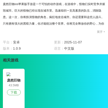
庞然巨物ios苹果版手游是一个可怕的动作游戏，在游戏中，怪物们实时竞争并摧
毁城市。巨大的怪物已经出现在城市里。迅速组织一支高素质的队伍，消除隐
患。这一次，你将扮演怪物的角色，疯狂地攻击城市。你还需要和这些人战斗。
只有拥有强大的黑暗力量，你才能统治整个世界。你将完全释放你的野心，为你
的身体匹配更多的武器，并成为一个巨大的机甲和你的。
展开 +
游戏特色
1、穿越世界上许多不同的战场，寻找能摧毁一切的能量;
平台：
安卓
更新：
2025-11-07
2、你的出现会给人类带来巨大的威胁，来庞然巨物ios苹果版成为一个强大的统
版本：
1.0.9
语言：
中文版
治者吧;
相关游戏
3、集中所有火力占领这座城市，并通过科技手段研究庞大的军火库。
游戏亮点
1、角色是这个游戏的特点。在游戏的这一方面，游戏设计不仅是多样化的;
2、它在表现型上也是等级分明的，这使得这个游戏很少见。同时，它又结合了
庞然巨物
它们丰富的人物设置;
43.5MB
3、可以说，庞然巨物ios苹果版游戏更明显。总的来说，游戏在这方面很好
下载