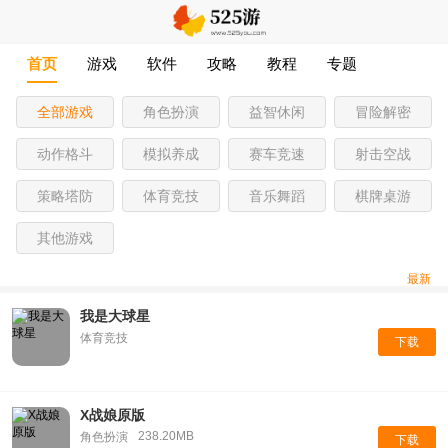
首页
游戏
软件
攻略
教程
专题
全部游戏
角色扮演
益智休闲
冒险解密
动作格斗
模拟养成
赛车竞速
射击空战
策略塔防
体育竞技
音乐舞蹈
棋牌桌游
其他游戏
最新
我是大球星
体育竞技
下载
X战娘原版
238.20MB
角色扮演
下载