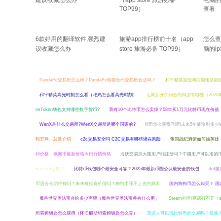
6款好用的翻译软件,强烈建
旅游app排行榜前十名（app
怎么查
议收藏怎么办
store 旅游必备 TOP99）
脑的i
看
PandaFe交易所怎么样？PandaFe熊猫合约交易所合法吗？
和平精英皇冠和白银组队能
和平精英高光时刻怎么看（吃鸡怎么看高光时刻）
近期新开的回合制网游有哪些（202
imToken钱包支持哪些数字货币?
我有10个比特币怎么卖掉？08年买1万元比特币现在价值
WenX是什么交易所?WenX交易所是哪个国家的?
fil币怎么获得?fil币未来5年能涨到多少
和官网、总量介绍
c2c交易安全吗 C2C交易有哪些潜在风险
帝国战纪酒馆如何抽英雄
和价格，佩佩币最新价格今日行情价格
海妖交易所大陆用户能注册吗？中国用户可以用的
Fantom公链？
比特币钱包哪个最安全可靠？2025年最新币圈公认最安全的钱包
dnf
币适合长期持有吗？未来有投资价值吗？狗狗币涨不上去的原因
国内狗狗币怎么购买？ 国
魔兽世界奥法宝典给多少声望（魔兽世界奥法宝典有什么用）
Steam社区/商店打不开（
坦索姆钥匙怎么获得（怀旧服斯坦索姆钥匙怎么弄）
普通人可以玩比特币的交易吗？普通