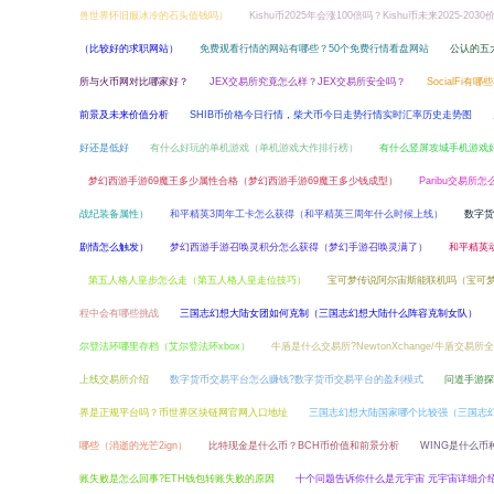
兽世界怀旧服冰冷的石头值钱吗）
Kishu币2025年会涨100倍吗？Kishu币未来2025-203
（比较好的求职网站）
免费观看行情的网站有哪些？50个免费行情看盘网站
公认的五
所与火币网对比哪家好？
JEX交易所究竟怎么样？JEX交易所安全吗？
SocialFi有哪
前景及未来价值分析
SHIB币价格今日行情，柴犬币今日走势行情实时汇率历史走势图
好还是低好
有什么好玩的单机游戏（单机游戏大作排行榜）
有什么竖屏攻城手机游戏
梦幻西游手游69魔王多少属性合格（梦幻西游手游69魔王多少钱成型）
Paribu交易
战纪装备属性）
和平精英3周年工卡怎么获得（和平精英三周年什么时候上线）
数字货
剧情怎么触发）
梦幻西游手游召唤灵积分怎么获得（梦幻手游召唤灵满了）
和平精英
第五人格人皇步怎么走（第五人格人皇走位技巧）
宝可梦传说阿尔宙斯能联机吗（宝可
程中会有哪些挑战
三国志幻想大陆女团如何克制（三国志幻想大陆什么阵容克制女队）
尔登法环哪里存档（艾尔登法环xbox）
牛盾是什么交易所?NewtonXchange/牛盾交易所
上线交易所介绍
数字货币交易平台怎么赚钱?数字货币交易平台的盈利模式
问道手游探
界是正规平台吗？币世界区块链网官网入口地址
三国志幻想大陆国家哪个比较强（三国志
哪些（消逝的光芒2ign）
比特现金是什么币？BCH币价值和前景分析
WING是什么币
账失败是怎么回事?ETH钱包转账失败的原因
十个问题告诉你什么是元宇宙 元宇宙详细介