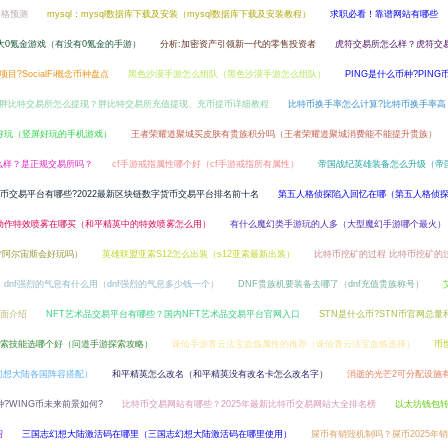
0价格预测
mysql：mysql数据库下载及安装（mysql数据库下载及安装教程）
求职必看！靠谱网站有哪些
大0氪金游戏（有没有0氪金的手游）
分析:加密资产引领新一代的零售投资者
虎符交易所怎么样？虎符交
些项目?SocialFi概念币种盘点
黑色沙漠手游怎么组队（黑色沙漠手游怎么组队）
PING是什么币种?PING
胖比特交易所怎么提现？胖比特交易所充值提现、充币提币详细教程
比特币换手率怎么计算?比特币换手率高
好玩（竖屏好玩的手机游戏）
王者荣耀道聚城买皮肤有贵族积分吗（王者荣耀道聚城消费能不能提升贵族）
所怎么样？是正规交易所吗？
cf手游戒指属性哪个好（cf手游戒指所有属性）
帝国战纪英雄装备怎么升级（帝
币交易平台有哪些?2022最新区块链数字货币交易平台排名前十名
第五人格侦探陷入回忆在哪（第五人格侦
动作特效喷雾在哪买（和平精英中的特效喷雾怎么用）
有什么魔幻类手游玩的人多（大型魔幻手游哪个最火）
梦阿尔宙斯会好玩吗）
英雄联盟亚索S12怎么出装（s12亚索最新出装）
比特币挖矿的过程 比特币挖矿的
dnf强烈的气息有什么用（dnf强烈的气息多少钱一个）
DNF贵族机要装备去哪了（dnf充值贵族称号）
全面介绍
NFT艺术品交易平台有哪些？国内NFT艺术品交易平台官网入口
STN是什么币?STN币官网总量
索技能选哪个好（问道手游探索攻略）
诛仙手游青云法宝血炼属性的推荐（诛仙青云法宝血炼选择）
币
幻想大陆各国阵容搭配）
和平精英怎么改名（和平精英没有改名卡怎么改名字）
消逝的光芒2可分配设施
种?WING币未来前景如何?
比特币交易网站有哪些？2025年最新比特币交易网站大全排名榜
以太坊钱包
绍
三国志幻想大陆激活码在哪里（三国志幻想大陆激活码在哪里使用）
屎币有销毁机制吗？屎币2025年销