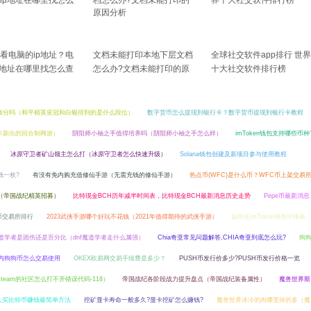
看电脑的ip地址？电
文档未能打印本地下层文档
全球社交软件app排行 世界
p地址在哪里找怎么查
怎么办?文档未能打印的原
十大社交软件排行榜
因分析
加分吗（和平精英皇冠和白银排到的是什么段位）
数字货币怎么提现到银行卡？数字货币提现到银行卡教程
0年新出的回合制网游）
阴阳师小袖之手值得培养吗（阴阳师小袖之手怎么样）
imToken钱包支持哪些币种
冰原守卫者矿山领主怎么打（冰原守卫者怎么快速升级）
Solana钱包创建及新项目参与使用教程
钱一枚?
有没有免内购充值修仙手游（无需充钱的修仙手游）
热点币(WFC)是什么币？WFC币上架交易
（帝国战纪精英招募）
比特现金BCH历年减半时间表，比特现金BCH最新消息历史走势
Pepe币最新消息
币交易所排行
2023武侠手游哪个好玩不花钱（2021年值得期待的武侠手游）
如何在imToken钱包中体验
魔道学者是固伤还是百分比（dnf魔道学者走什么属强）
Chia奇亚常见问题解答,CHIA奇亚到底怎么玩?
狗
内狗狗币怎么交易使用
OKEX欧易网交易手续费是多少？
PUSH币发行价多少?PUSH币发行价格一览
steam的社区怎么打不开错误代码-118）
帝国战纪各阶段战力提升盘点（帝国战纪装备属性）
魔兽世界斯
人买比特币赚钱最简单方法
挖矿显卡寿命一般多久?显卡挖矿怎么赚钱?
魔兽世界冰冷的肉哪里掉的多（魔