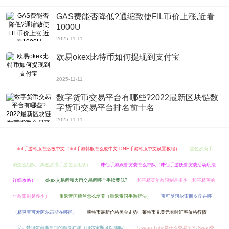
GAS费能否降低?通缩致使FIL币价上涨,近看
1000U
2025-11-11
欧易okex比特币如何提现到支付宝
2025-11-11
数字货币交易平台有哪些?2022最新区块链数
字货币交易平台排名前十名
2025-11-11
dnf手游韩服怎么改中文（dnf手游韩服怎么改中文 DNF手游韩服中文设置教程）
黑色沙漠手
游怎么组队（黑色沙漠手游怎么组队）
诛仙手游妖兽突袭怎么带队（诛仙手游妖兽突袭活动玩法
详细攻略）
okex交易所和火币交易所哪个手续费低?
和平精英年龄限制是多少（和平精英的
年龄限制是多少）
重返帝国魏兰怎么培养（重返帝国手游玩法）
宝可梦阿尔宙斯皮丘在哪
（精灵宝可梦阿尔宙斯在哪抓）
莱特币最新价格美金走势，莱特币兑美元实时汇率价格行情
宝可梦阿尔宙斯抓到的精灵在哪（阿尔宙斯可以抓吗）
Uswap Tube是什么交易所?USwap交