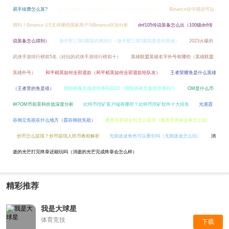
易手续费怎么算?
通俗讲解NFT白名单是什么?NFT白名单怎么获得?
Binance在中国还可以
用吗？Binance US支持哪些国家用户与Binance区别分析
dnf105传说装备怎么出（100级dnf传
说装备怎么得到）
放开那三国3蜀国武将排行（放开那三国3蜀国质变的英雄）
2023火爆的
武侠手游排行榜前5名（好玩的武侠手游排行榜前十）
英雄联盟英雄名字外号有哪些（英雄联盟
英雄外号）
和平精英如何全部退款（和平精英如何全部退款给队友）
王者荣耀鱼是什么英雄
（王者里的鱼是谁）
阴阳师夜叉值得培养吗2022（阴阳师夜叉值得培养吗?）
OM是什么币
种?OM币前景和价值深度分析
比特币挖矿客户端有哪些？比特币挖矿软件十大排名
光遇霞
谷倒立先祖在什么地方（霞谷倒挂先祖）
魔兽世界精金粉怎么获得（魔兽世界精金棒怎么做）
炒币怎么提现？炒币提现人民币教程解析
无期迷途角色可以重生吗（无期迷途怎么玩）
消
逝的光芒打完终章还能玩吗（消逝的光芒完成终章会怎么样）
精彩推荐
我是大球星
体育竞技
下载