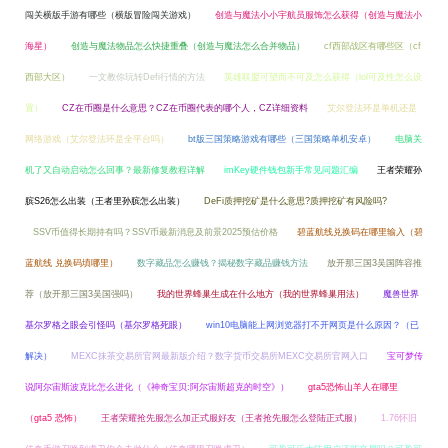
闯关横版手游有哪些（横版冒险闯关游戏）
创造与魔法小小宇航员服饰怎么获得（创造与魔法小
海星）
创造与魔法物品怎么快捷重叠（创造与魔法怎么合并物品）
cf西部战区有哪些区（cf
西部大区）
一文教你玩转Defi行情的方法
英雄联盟可望而不可及怎么获得（lol可及性怎么设
置）
CZ在币圈是什么意思？CZ在币圈代表的哪个人，CZ详细资料
艾尔登法环是单机还是
网络游戏（艾尔登法环是全平台吗）
bt版三国策略游戏有哪些（三国策略单机安卓）
电脑关
机了又自动启动怎么回事？最新修复教程详解
imKey硬件钱包新手常见问题汇编
王者荣耀孙
膑S26怎么出装（王者里孙膑怎么出装）
DeFi质押挖矿是什么意思?质押挖矿有风险吗?
SSV币值得长期持有吗？SSV币最新消息及前景2025预估价格
碧蓝航线兑换码在哪里输入（碧
蓝航线 兑换码填哪里）
数字藏品怎么赚钱？揭秘数字藏品赚钱方法
放开那三国3吴国阵容推
荐（放开那三国3吴国强吗）
我的世界蜂巢生成在什么地方（我的世界蜂巢用法）
魔兽世界
基尔罗格之眼会引怪吗（基尔罗格死眼）
win10电脑能上网浏览器打不开网页是什么原因？（已
解决）
MEXC抹茶交易所官网最新版介绍？数字货币交易所MEXC交易所官网入口
宝可梦传
说阿尔宙斯波克比怎么进化（《神奇宝贝:阿尔宙斯超克的时空》）
gta5恐怖山羊人在哪里
（gta5 恐怖）
王者荣耀抢先服怎么加正式服好友（王者抢先服怎么登陆正式服）
1.76怀旧