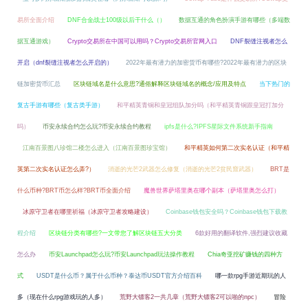
易所全面介绍
DNF合金战士100级以后干什么（）
数据互通的角色扮演手游有哪些（多端数
据互通游戏）
Crypto交易所在中国可以用吗？Crypto交易所官网入口
DNF裂缝注视者怎么
开启（dnf裂缝注视者怎么开启的）
2022年最有潜力的加密货币有哪些?2022年最有潜力的区块
链加密货币汇总
区块链域名是什么意思?通俗解释区块链域名的概念/应用及特点
当下热门的
复古手游有哪些（复古类手游）
和平精英青铜和皇冠组队加分吗（和平精英青铜跟皇冠打加分
吗）
币安永续合约怎么玩?币安永续合约教程
ipfs是什么?IPFS星际文件系统新手指南
江南百景图八珍馆二楼怎么进入（江南百景图珍宝馆）
和平精英如何第二次实名认证（和平精
英第二次实名认证怎么弄?）
消逝的光芒2武器怎么修复（消逝的光芒2贫民窟武器）
BRT是
什么币种?BRT币怎么样?BRT币全面介绍
魔兽世界萨塔里奥在哪个副本（萨塔里奥怎么打）
冰原守卫者在哪里祈福（冰原守卫者攻略建设）
Coinbase钱包安全吗？Coinbase钱包下载教
程介绍
区块链分类有哪些?一文带您了解区块链五大分类
6款好用的翻译软件,强烈建议收藏
怎么办
币安Launchpad怎么玩?币安Launchpad玩法操作教程
Chia奇亚挖矿赚钱的四种方
式
USDT是什么币？属于什么币种？泰达币USDT官方介绍百科
哪一款rpg手游近期玩的人
多（现在什么rpg游戏玩的人多）
荒野大镖客2一共几章（荒野大镖客2可以啪的npc）
冒险