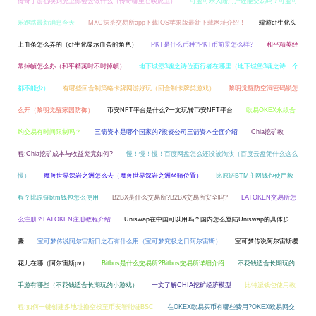
传奇手游召唤到虎卫你会去做什么（传奇哪里召唤虎卫）
可盈可乐大陆用户还能交易吗？可盈可
乐跑路最新消息今天
MXC抹茶交易所app下载IOS苹果版最新下载网址介绍！
端游cf生化头
上血条怎么弄的（cf生化显示血条的角色）
PKT是什么币种?PKT币前景怎么样?
和平精英经
常掉帧怎么办（和平精英时不时掉帧）
地下城堡3魂之诗位面行者在哪里（地下城堡3魂之诗一个
都不能少）
有哪些回合制策略卡牌网游好玩（回合制卡牌类游戏）
黎明觉醒防空洞密码锁怎
么开（黎明觉醒家园防御）
币安NFT平台是什么?一文玩转币安NFT平台
欧易OKEX永续合
约交易有时间限制吗？
三箭资本是哪个国家的?投资公司三箭资本全面介绍
Chia挖矿教
程:Chia挖矿成本与收益究竟如何?
慢！慢！慢！百度网盘怎么还没被淘汰（百度云盘凭什么这么
慢）
魔兽世界深岩之洲怎么去（魔兽世界深岩之洲坐骑位置）
比原链BTM主网钱包使用教
程？比原链btm钱包怎么使用
B2BX是什么交易所?B2BX交易所安全吗?
LATOKEN交易所怎
么注册？LATOKEN注册教程介绍
Uniswap在中国可以用吗？国内怎么登陆Uniswap的具体步
骤
宝可梦传说阿尔宙斯日之石有什么用（宝可梦究极之日阿尔宙斯）
宝可梦传说阿尔宙斯樱
花儿在哪（阿尔宙斯pv）
Bitbns是什么交易所?Bitbns交易所详细介绍
不花钱适合长期玩的
手游有哪些（不花钱适合长期玩的小游戏）
一文了解CHIA挖矿经济模型
比特派钱包使用教
程:如何一键创建多地址撸空投至币安智能链BSC
在OKEX欧易买币有哪些费用?OKEX欧易网交