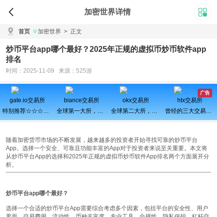
加密世界详情
首页
加密世界
>
正文
炒币平台app哪个最好？2025年正规的虚拟币炒币软件app
排名
时间：2025-11-09 来源：525游
广告
gate.io交易所
biance交易所
okx交易所
htx交易所
特别推荐☆☆☆百倍币之王
全球第一大所，新用户注册可得100USDT奖励
全球第二大所，新用户拆盲盒100%中奖，最高价值60000元
曾经的三大交易所之一、近期空投活动较多，力争重回巅峰
随着加密货币市场的不断发展，越来越多的投资者开始寻找可靠的炒币平台
App。选择一个安全、可靠且功能丰富的App对于投资者来说至关重要。本文将
从炒币平台App的选择和2025年正规的虚拟币炒币软件App排名两个方面展开分
析。
炒币平台app哪个最好？
选择一个合适的炒币平台App需要综合考虑多个因素，包括平台的安全性、用户
界面、交易费用、流动性、币种丰富度、专业工具、合规性、隐私保护、杠杆交