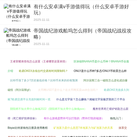
有什么安卓满v手游值得玩（什么安卓手游好
玩）
2025-11-11
帝国战纪游戏船坞怎么得到（帝国战纪战役攻
略）
2025-11-11
王者荣耀表情包怎么设置（王者哪里设置表情）
区块链BNANA币是什么币种？BNANA币全面
介绍
欧易OKEX永续合约交易有时间限制吗？
ONLY是什么币种?多态/ONLY币前景怎么样
比特币涨了多少?历史最低价格？比特币未来的价格预测
阿尔宙斯三合一磁怪怎么进化成自爆
磁怪（阿尔宙斯gf）
火币网USDT是什么？在火币网买卖usdt合法吗？
欧易OKE充值多久到
账?欧易交易平台充值到账时间一览
什么是元宇宙？怎么赚钱？揭秘元宇宙最厉害的三个平台
阴阳师不知火带什么御魂2022（阴阳师不知火带什么御魂pve）
魔兽世界死亡熔炉钥匙怎么获
得（死亡熔炉技师坐标）
有什么游戏是野外可以打怪的（野外打怪的端游）
钱包入门：
Bitpie比特派钱包注册及使用教程
矿池算力是什么意思?本地算力与矿池算力的关系
抹茶交