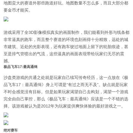
地图蛮大的赛道外那些跑道好玩。地图数量不怎么多，而且大部分都
要金币才能买。
游戏采用了全3D影像模拟真实的画面制作，我们能看到外形与线条都
非常逼真的跑车，而且整个赛道的环境也刻画得十分精致，远处的城
市建筑、近处的光影表现，还有跑车驶过地面上留下的轮胎痕迹，甚
至是排气管喷出的气流，这些逼真的画面表现带给玩家们无尽的震
撼。
极品飞车17:最高通缉
沙盘类游戏的共通之处就是玩家自己续写传奇经历，这一点放在《极
品飞车17：最高通缉》身上可谓是“有过之而无不及”。缺点就是玩家
不时会感觉没有目标。但是如果玩家渴望自己去构划，渴望一个游戏
完全由自己掌控，那么《极品飞车：最高通缉》应该是一个不错的选
择。该游戏被认为是2012年为玩家提供爽快体验的最好游戏之一。
绝对赛车