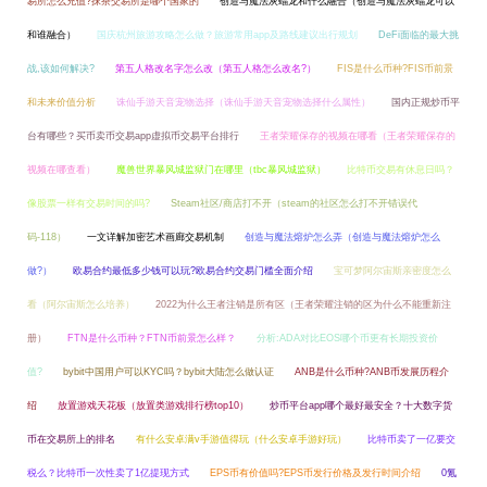
易所怎么充值?抹茶交易所是哪个国家的
创造与魔法灰蝠龙和什么融合（创造与魔法灰蝠龙可以
和谁融合）
国庆杭州旅游攻略怎么做？旅游常用app及路线建议出行规划
DeFi面临的最大挑
战,该如何解决?
第五人格改名字怎么改（第五人格怎么改名?）
FIS是什么币种?FIS币前景
和未来价值分析
诛仙手游天音宠物选择（诛仙手游天音宠物选择什么属性）
国内正规炒币平
台有哪些？买币卖币交易app虚拟币交易平台排行
王者荣耀保存的视频在哪看（王者荣耀保存的
视频在哪查看）
魔兽世界暴风城监狱门在哪里（tbc暴风城监狱）
比特币交易有休息日吗？
像股票一样有交易时间的吗?
Steam社区/商店打不开（steam的社区怎么打不开错误代
码-118）
一文详解加密艺术画廊交易机制
创造与魔法熔炉怎么弄（创造与魔法熔炉怎么
做?）
欧易合约最低多少钱可以玩?欧易合约交易门槛全面介绍
宝可梦阿尔宙斯亲密度怎么
看（阿尔宙斯怎么培养）
2022为什么王者注销是所有区（王者荣耀注销的区为什么不能重新注
册）
FTN是什么币种？FTN币前景怎么样？
分析:ADA对比EOS哪个币更有长期投资价
值?
bybit中国用户可以KYC吗？bybit大陆怎么做认证
ANB是什么币种?ANB币发展历程介
绍
放置游戏天花板（放置类游戏排行榜top10）
炒币平台app哪个最好最安全？十大数字货
币在交易所上的排名
有什么安卓满v手游值得玩（什么安卓手游好玩）
比特币卖了一亿要交
税么？比特币一次性卖了1亿提现方式
EPS币有价值吗?EPS币发行价格及发行时间介绍
0氪