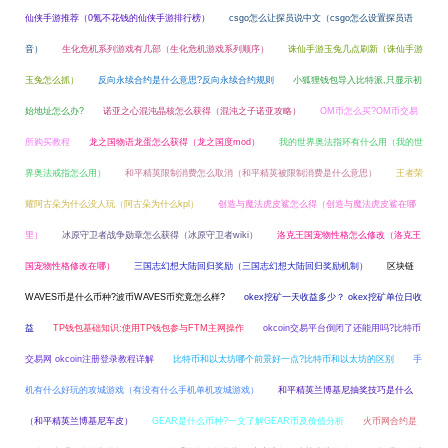
仙侠手游推荐（0氪不花钱的仙侠手游排行榜）
csgo怎么让探员说中文（csgo怎么设置探员语
音）
生化危机系列游戏有几部（生化危机游戏系列顺序）
诛仙手游玉兔几点刷新（诛仙手游
玉兔怎么抓）
反向永续合约是什么意思?反向永续合约规则
小狐狸钱包导入比特派,只显示初
始地址怎么办?
诺亚之心混沌晶核怎么获得（混沌之子诺亚攻略）
OM币怎么买?OM币交易
所购买教程
龙之国物语龙蛋怎么获得（龙之国度mod）
我的世界奥法指环有什么用（我的世
界奥法戒指怎么用）
和平精英限制消费怎么取消（和平精英被限制消费是什么意思）
王者荣
耀阿古朵为什么没人玩（阿古朵为什么kpl）
创造与魔法虎皮鲨怎么得（创造与魔法虎皮鲨在哪
里）
冰原守卫者战争勋章怎么获得（冰原守卫者wiki）
洛克王国宠物性格怎么修改（洛克王
国宠物性格修改在哪）
三国志幻想大陆回归奖励（三国志幻想大陆回归奖励机制）
区块链
WAVES币是什么币种?波币WAVES币究竟怎么样?
okex挖矿一天收益多少？ okex挖矿单位日收
益
TP钱包基础知识:使用TP钱包参与FTM主网操作
okcoin交易平台倒闭了还能用吗?比特币
交易网 okcoin注册登录教程详解
比特币和以太坊哪个前景好一点?比特币和以太坊的区别
手
机有什么好玩的攻城游戏（有没有什么手机单机攻城游戏）
和平精英兰博基尼抽奖技巧是什么
（和平精英兰博基尼车皮）
GEAR是什么币种?一文了解GEAR币及价值分析
火币网合约是