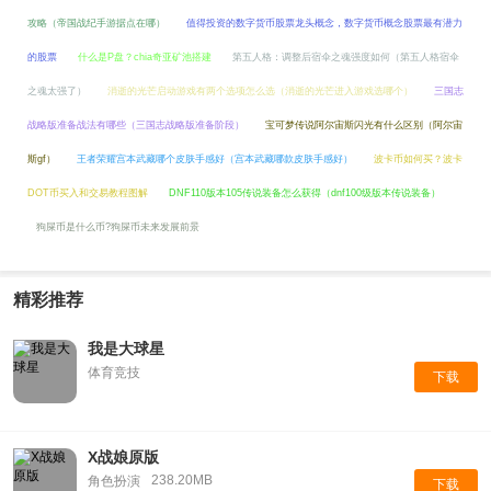
攻略（帝国战纪手游据点在哪）
值得投资的数字货币股票龙头概念，数字货币概念股票最有潜力
的股票
什么是P盘？chia奇亚矿池搭建
第五人格：调整后宿伞之魂强度如何（第五人格宿伞
之魂太强了）
消逝的光芒启动游戏有两个选项怎么选（消逝的光芒进入游戏选哪个）
三国志
战略版准备战法有哪些（三国志战略版准备阶段）
宝可梦传说阿尔宙斯闪光有什么区别（阿尔宙
斯gf）
王者荣耀宫本武藏哪个皮肤手感好（宫本武藏哪款皮肤手感好）
波卡币如何买？波卡
DOT币买入和交易教程图解
DNF110版本105传说装备怎么获得（dnf100级版本传说装备）
狗屎币是什么币?狗屎币未来发展前景
精彩推荐
我是大球星
体育竞技
下载
X战娘原版
238.20MB
角色扮演
下载