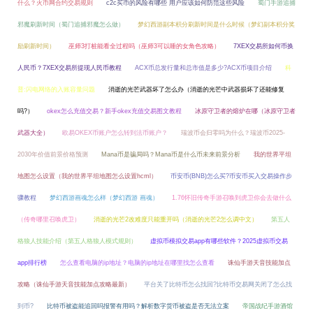
什么？火币网合约交易规则
c2c买币的风险有哪些 用户应该如何防范这些风险
蜀门手游追捕
邪魔刷新时间（蜀门追捕邪魔怎么做）
梦幻西游副本积分刷新时间是什么时候（梦幻副本积分奖
励刷新时间）
巫师3打桩能看全过程吗（巫师3可以睡的女角色攻略）
7XEX交易所如何币换
人民币？7XEX交易所提现人民币教程
ACX币总发行量和总市值是多少?ACX币项目介绍
科
普:闪电网络的入账容量问题
消逝的光芒武器坏了怎么办（消逝的光芒中武器损坏了还能修复
吗?）
okex怎么充值交易？新手okex充值交易图文教程
冰原守卫者的熔炉在哪（冰原守卫者
武器大全）
欧易OKEX币账户怎么转到法币账户？
瑞波币会归零吗为什么？瑞波币2025-
2030年价值前景价格预测
Mana币是骗局吗？Mana币是什么币未来前景分析
我的世界平坦
地图怎么设置（我的世界平坦地图怎么设置hcml）
币安币(BNB)怎么买?币安币买入交易操作步
骤教程
梦幻西游画魂怎么样（梦幻西游 画魂）
1.76怀旧传奇手游召唤到虎卫你会去做什么
（传奇哪里召唤虎卫）
消逝的光芒2改难度只能重开吗（消逝的光芒2怎么调中文）
第五人
格狼人技能介绍（第五人格狼人模式规则）
虚拟币模拟交易app有哪些软件？2025虚拟币交易
app排行榜
怎么查看电脑的ip地址？电脑的ip地址在哪里找怎么查看
诛仙手游天音技能加点
攻略（诛仙手游天音技能加点攻略最新）
平台关了比特币怎么找回?比特币交易网关闭了怎么找
到币?
比特币被盗能追回吗报警有用吗？解析数字货币被盗是否无法立案
帝国战纪手游酒馆