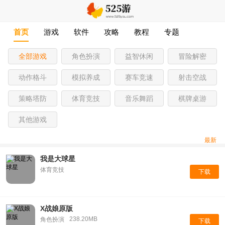
首页
游戏
软件
攻略
教程
专题
全部游戏
角色扮演
益智休闲
冒险解密
动作格斗
模拟养成
赛车竞速
射击空战
策略塔防
体育竞技
音乐舞蹈
棋牌桌游
其他游戏
最新
我是大球星
体育竞技
下载
X战娘原版
238.20MB
角色扮演
下载