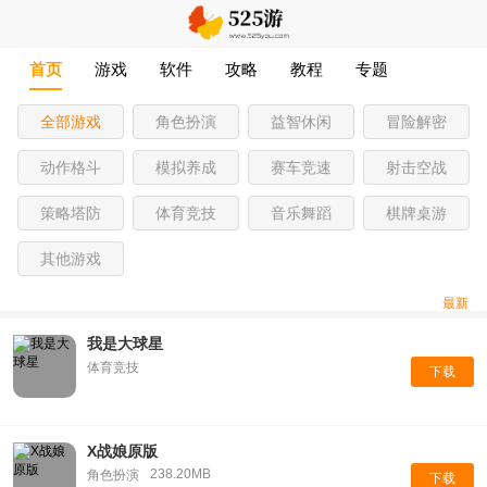
首页
游戏
软件
攻略
教程
专题
全部游戏
角色扮演
益智休闲
冒险解密
动作格斗
模拟养成
赛车竞速
射击空战
策略塔防
体育竞技
音乐舞蹈
棋牌桌游
其他游戏
最新
我是大球星
体育竞技
下载
X战娘原版
238.20MB
角色扮演
下载